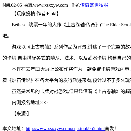
02-05
www.xsxxyw.com
传奇盛世私服
时间:
来源:
作者:
【玩家投稿 作者:Floki】
Bethesda跳票一年的大作《上古卷轴:传奇》(The Eld
吧。
游戏以《上古卷轴》系列作品为背景,讲述了一个完整的故
的卡牌,自由搭配各式的随从、法术、以及武器卡牌,构建自己
本作在去年E3大展上公布作将作为一款免费卡牌游戏闪电上
着《炉石传说》在各大平台的发行轨迹来看,预计过不了多久玩
虽然是常见的卡牌对战游戏,但是凭借着《上古卷轴》的超
内测报名地址>>>
【来源:】
本文地址：
http://www.xsxxyw.com/cqsstool/955.html
首发！