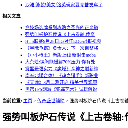
沙滩!泳装!美女!洛英玩家夏令营发车了
相关文章
竞技场选牌系列攻略之圣光的正义骑
强势叫板炉石传说《上古卷轴:传奇
HTS联赛9月28日IG对阵EDG战报视频
《星际争霸》负责人：下一次调整将
《小小枪王》新版上线 新射击moba
大杂烩:揉胸能缓解70%压力 你有处
觉醒最强实力《魔域》众神之巅新神
南拳北腿合体！《魂之猎手》新职业
《天谕》8月二测开启 精美世界观原
黑帮TPS网游《犯罪艺术》试玩解说
当前位置:
主页
>
传奇盛世辅助
> 强势叫板炉石传说《上古卷
强势叫板炉石传说《上古卷轴: