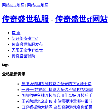
网站html地图
|
网站xml地图
传奇盛世私服
-
传奇盛世sf网站
首 页
新开传奇盛世sf
传奇盛世私服发布
无限无宝传奇盛世
传奇盛世辅助
tags
全站最新资讯
竞技场选牌系列攻略之圣光的正义骑士篇
一周十佳视频：精彩太多选不完 E3视频屠
阴阳师鲤鱼精斗技阵容用什么好 斗技后手
王者荣耀怎么走位 走位需要注意哪些细节
曰穿钢板勃大精深 这些奇葩游戏名你都见